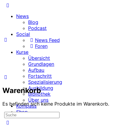
Toggle
Side
News
Panel
Blog
Podcast
Social
News Feed
Foren
Kurse
Übersicht
Grundlagen
Aufbau
Fortschritt
Spezialisierung
Ausbildung
Warenkorb
Bibliothek
Über uns
Es befinden sich keine Produkte im Warenkorb.
Kompass
Shop
Suche
nach:
More
options