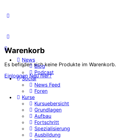
Warenkorb
News
Es befinden sich keine Produkte im Warenkorb.
Blog
Podcast
Einloggen
Neu hier?
Social
News Feed
Foren
Kurse
Kursuebersicht
Grundlagen
Aufbau
Fortschritt
Spezialisierung
Ausbildung