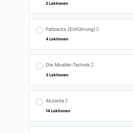
2 Lektionen
Meilenstein-Inhalt
0% ABG
Fatbacks (Einführung)
4 Lektionen
Die Plattform
Meilenstein-Inhalt
0% ABG
Infos und weitere Hilfen
Die Moeller-Technik
3 Lektionen
Einführung und erste Übung (8tel Hihat
Meilenstein-Inhalt
0% ABG
Punktierte Noten und Haltebögen
Akzente
14 Lektionen
Was ist die Moeller-Technik?
Zweite Übung mit 4tel Hihat
Meilenstein-Inhalt
0% ABGE