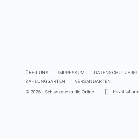
Drags und Flams
Ghostnotes Sound am Set
Einführung Triolen Grooves
Verschiedene Roll Variationen
Ghostnotes Einführungsübung
Triolen Grooves mit Fill-Ins
6-Stroke-Roll
Ghostnotes Übung 1
Triolen Shuffle Grooves
Wilcoxon Solo 1
Ghostnotes Übung 2
ÜBER UNS
IMPRESSUM
DATENSCHUTZERK
Einführung Triolen Akzente Übersicht
ZAHLUNGSARTEN
VERSANDARTEN
Rudiments am Set: Paradiddles
Ghostnotes Übung 3
Privatsphäre
© 2026 - Schlagzeugstudio Online
Triolen Akzente abwechselndes Sticki
Rudiments am Set: Ruffs
Ghostnotes Übung 4
Triolen Akzente mit einer Hand
Rudiments am Set: Drags und Flams
Ghostnotes Übung 5