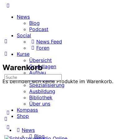
Toggle
Side
News
Panel
Blog
Podcast
Social
News Feed
Foren
Kurse
Übersicht
Warenkorb
Grundlagen
Aufbau
Suche
Fortschritt
Es befinden sich keine Produkte im Warenkorb.
nach:
Spezialisierung
Ausbildung
Bibliothek
Über uns
Kompass
Shop
More
News
options
Blog