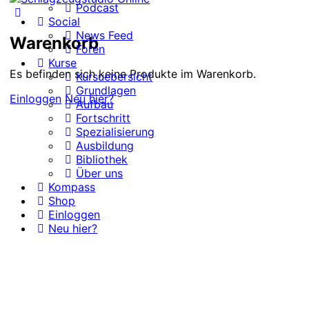
Podcast
Social
News Feed
Warenkorb
Foren
Kurse
Es befinden sich keine Produkte im Warenkorb.
Kursuebersicht
Grundlagen
Einloggen
Neu hier?
Aufbau
Fortschritt
Spezialisierung
Ausbildung
Bibliothek
Über uns
Kompass
Shop
Einloggen
Neu hier?